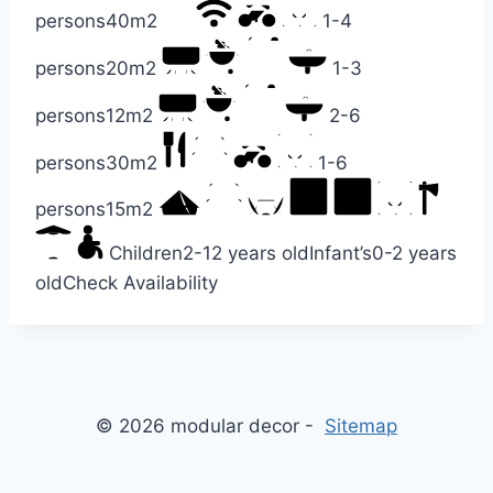
persons
40m2
1-4
persons
20m2
1-3
persons
12m2
2-6
persons
30m2
1-6
persons
15m2
Children
2-12 years old
Infant’s
0-2 years
old
Check Availability
© 2026 modular decor -
Sitemap