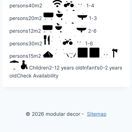
persons
40m2
1-4
persons
20m2
1-3
persons
12m2
2-6
persons
30m2
1-6
persons
15m2
Children
2-12 years old
Infant’s
0-2 years
old
Check Availability
© 2026 modular decor -
Sitemap