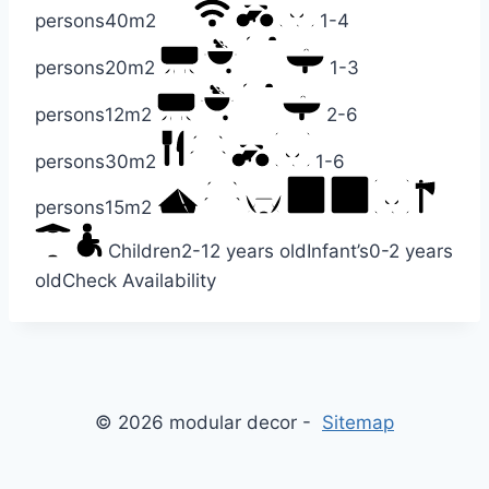
persons
40m2
1-4
persons
20m2
1-3
persons
12m2
2-6
persons
30m2
1-6
persons
15m2
Children
2-12 years old
Infant’s
0-2 years
old
Check Availability
© 2026 modular decor -
Sitemap