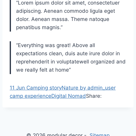
“Lorem ipsum dolor sit amet, consectetuer
adipiscing. Aenean commodo ligula eget
dolor. Aenean massa. Theme natoque
penatibus magnis.”
“Everything was great! Above all
expectations clean, duis aute irure dolor in
reprehenderit in voluptatewell organized and
we really felt at home”
11
Jun
Camping story
Nature
by
admin_user
camp experience
Digital Nomad
Share:
© 2026 modular decor -
Sitemap