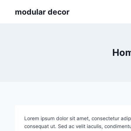
Skip
modular decor
to
content
Hom
Lorem ipsum dolor sit amet, consectetur adipis
consequat ut. Sed ac velit iaculis, condimen