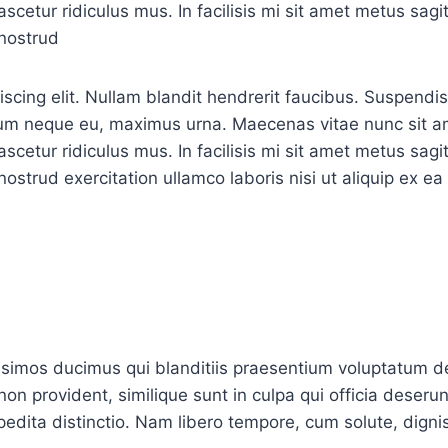
scetur ridiculus mus. In facilisis mi sit amet metus sagi
nostrud
cing elit. Nullam blandit hendrerit faucibus. Suspendisse
tum neque eu, maximus urna. Maecenas vitae nunc sit ame
scetur ridiculus mus. In facilisis mi sit amet metus sagi
strud exercitation ullamco laboris nisi ut aliquip ex e
ssimos ducimus qui blanditiis praesentium voluptatum de
non provident, similique sunt in culpa qui officia deserun
pedita distinctio. Nam libero tempore, cum solute, dign