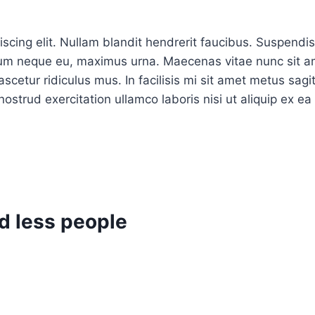
cing elit. Nullam blandit hendrerit faucibus. Suspendisse
tum neque eu, maximus urna. Maecenas vitae nunc sit ame
scetur ridiculus mus. In facilisis mi sit amet metus sagi
strud exercitation ullamco laboris nisi ut aliquip ex e
d less people