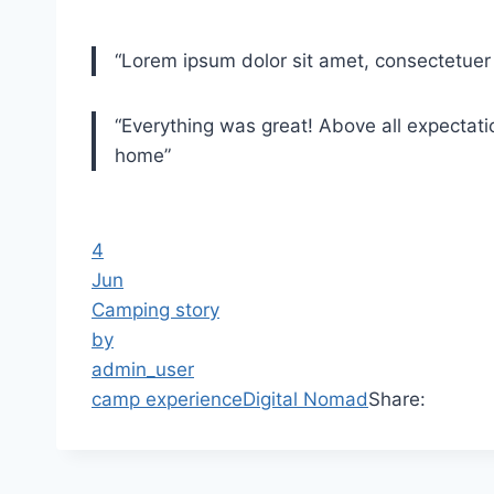
“Lorem ipsum dolor sit amet, consectetue
“Everything was great! Above all expectatio
home”
4
Jun
Camping story
by
admin_user
camp experience
Digital Nomad
Share: